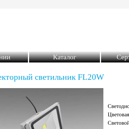
нии
Каталог
Сер
кторный светильник FL20W
Светоди
Цветовая
Световой